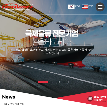
KOR
ENG
국제물류 전문기업
㈜올타코리아
신속하고,확실하고,안전하고,경제성 있는
최고의 물류 서비스를 제공해
드리겠습니다.
ESG 우수기업 선정
(주)올타코리아 중소벤처기업부 장관상 수상
ISO 14001 (환경경영시스템 인증서) 취득
(사)서울경제인협회 수출입 국제물류 MOU 체결
관세청, 국산둔갑 우회수출 집중 단속한다
(주)올타코리아 서울특별시의회 의장 표창장 수상
News
업무 문의
2025년 관세청 주요업무 추진계획 발표
바로가기
해외운송 서비스 시스템 관련 특허증 보유
국토교통부 항공철도사고조사위원회 MOU 국제 물류 계..