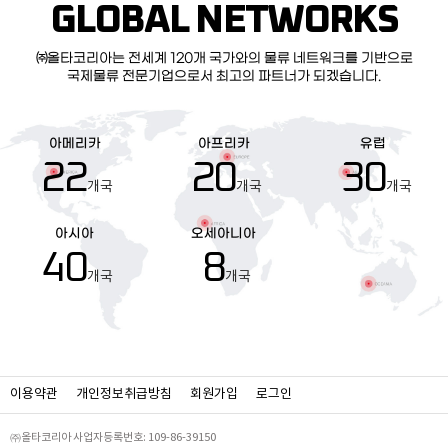
GLOBAL NETWORKS
㈜올타코리아는 전세계 120개 국가와의 물류 네트워크를 기반으로
국제물류 전문기업으로서 최고의 파트너가 되겠습니다.
아메리카
아프리카
유럽
22
20
30
개국
개국
개국
아시아
오세아니아
40
8
개국
개국
이용약관
개인정보취급방침
회원가입
로그인
㈜올타코리아 사업자등록번호: 109-86-39150